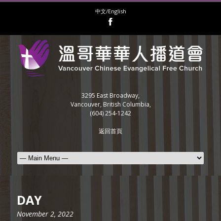
中文/English
3295 East Broadway,
Vancouver, British Columbia,
(604) 254-1242
返回首頁
DAY
November 2, 2022