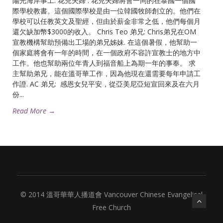
陽光海岸事工: 花兒夫婦 : 花兒夫婦將會一同的在泰國一個國
際學校教書。這個國際學校是由一位韓國牧師創立的。他們在
學校可以任教英文及聖經，但由於薪金非常之低，他們每個月
還欠缺加幣$3000的收入。 Chris Teo 弟兄: Chris弟兄在OM
宣教機構幫助預備出工場的弟兄姊妹. 在這個暑假，他幫助一
個家庭將會有一年的時間，在一個政府不容許宣教士的地方中
工作。他也幫助兩位年青人到福音船上為期一年的事奉。 求
主幫助弟兄，能在溫哥華工作，因為他現在還需要每年申請工
作證. AC 弟兄: 感恩女兒平安，從亞美尼亞短宣回來及在六月
份...
Read More →
© 2014 溫哥華華人播道會 Vancouver Chinese Evangelical
Free Church